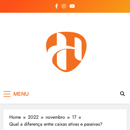
Skip
to
content
Hayonik
Blog
MENU
Home
2022
novembro
17
Qual a diferença entre caixas ativas e passivas?