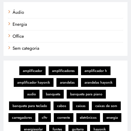
Áudio
Energia
Office
Sem categoria
amplificador
amplificadores
amplificador h
amplificador hayonik
arandelas
arandelas hayonik
audio
banqueta
banqueta para piano
banqueta para teclado
cabos
caixas
caixas de som
carregadores
cftv
corrente
eletrônicos
energia
energiasolar
fontes
guitarra
hayonik