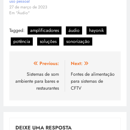
uso pessoal
27 de março de 2023
Em "Áudio"
Tagged:
amplificadores
áudio
hayonik
potência
soluções
sonorização
Navegação
Previous:
Next:
de
Sistemas de som
Fontes de alimentação
ambiente para bares e
para sistemas de
Post
restaurantes
CFTV
DEIXE UMA RESPOSTA