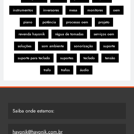
instrumentos
inversores
mesa
monitores
oem
piano
potência
processo oem
projeto
revenda hayonik
régua de tomadas
serviços oem
soluções
som ambiente
sonorização
suporte
suporte para teclado
suportes
teclado
tensão
trafo
trafos
áudio
Saiba onde estamos:
hayonik@hayonik.com.br