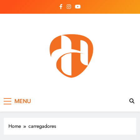
Skip
to
content
Hayonik
Blog
MENU
Home
carregadores