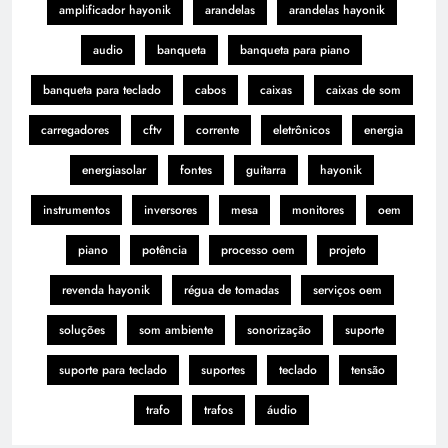
amplificador hayonik
arandelas
arandelas hayonik
audio
banqueta
banqueta para piano
banqueta para teclado
cabos
caixas
caixas de som
carregadores
cftv
corrente
eletrônicos
energia
energiasolar
fontes
guitarra
hayonik
instrumentos
inversores
mesa
monitores
oem
piano
potência
processo oem
projeto
revenda hayonik
régua de tomadas
serviços oem
soluções
som ambiente
sonorização
suporte
suporte para teclado
suportes
teclado
tensão
trafo
trafos
áudio