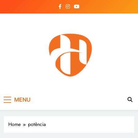
Skip
to
content
Hayonik
Blog
MENU
Home
potência