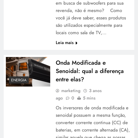
em busca de subwoofers para sua
revenda, não é mesmo? Como
você já deve saber, esses produtos
são utilizados especialmente para
locais como sala de TV,…
Leia mais
Onda Modificada e
Senoidal: qual a diferença
entre elas?
ENERGIA
marketing
3 anos
ago
0
5 mins
Os inversores de onda modificada e
senoidal possuem a mesma função,
converter corrente continua (CC) de
baterias, em corrente alternada (CA),
similar aquela que chega as nossas