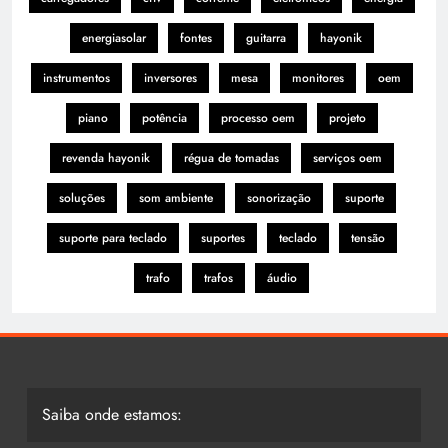
energiasolar
fontes
guitarra
hayonik
instrumentos
inversores
mesa
monitores
oem
piano
potência
processo oem
projeto
revenda hayonik
régua de tomadas
serviços oem
soluções
som ambiente
sonorização
suporte
suporte para teclado
suportes
teclado
tensão
trafo
trafos
áudio
Saiba onde estamos: