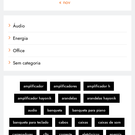
« nov
Áudio
Energia
Office
Sem categoria
amplificador
amplificadores
amplificador h
amplificador hayonik
arandelas
arandelas hayonik
audio
banqueta
banqueta para piano
banqueta para teclado
cabos
caixas
caixas de som
carregadores
cftv
corrente
eletrônicos
energia