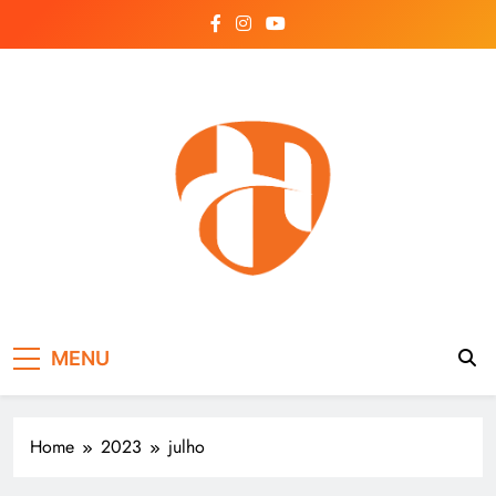
Skip
to
content
Hayonik
Blog
MENU
Home
2023
julho