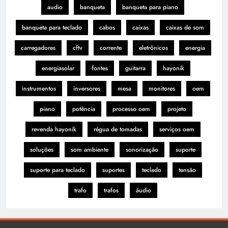
audio
banqueta
banqueta para piano
banqueta para teclado
cabos
caixas
caixas de som
carregadores
cftv
corrente
eletrônicos
energia
energiasolar
fontes
guitarra
hayonik
instrumentos
inversores
mesa
monitores
oem
piano
potência
processo oem
projeto
revenda hayonik
régua de tomadas
serviços oem
soluções
som ambiente
sonorização
suporte
suporte para teclado
suportes
teclado
tensão
trafo
trafos
áudio