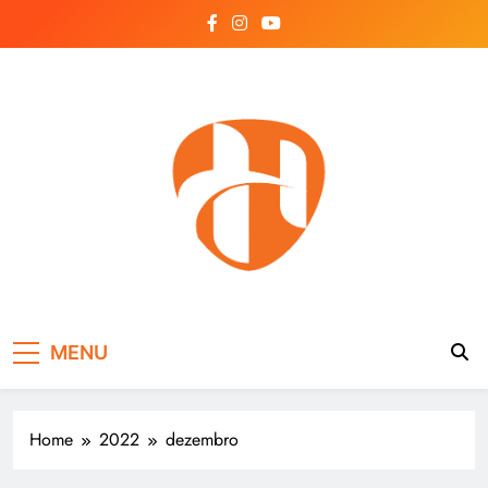
Skip
to
content
Hayonik
Blog
MENU
Home
2022
dezembro