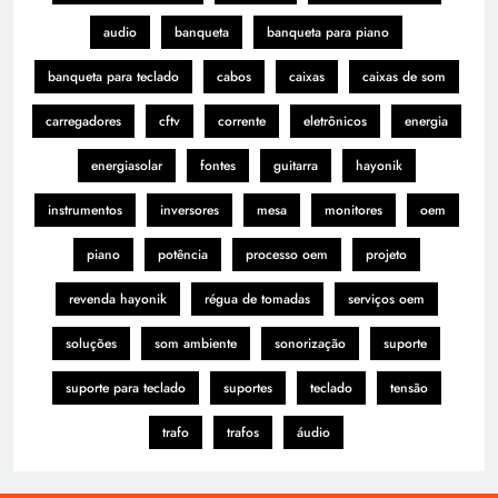
audio
banqueta
banqueta para piano
banqueta para teclado
cabos
caixas
caixas de som
carregadores
cftv
corrente
eletrônicos
energia
energiasolar
fontes
guitarra
hayonik
instrumentos
inversores
mesa
monitores
oem
piano
potência
processo oem
projeto
revenda hayonik
régua de tomadas
serviços oem
soluções
som ambiente
sonorização
suporte
suporte para teclado
suportes
teclado
tensão
trafo
trafos
áudio