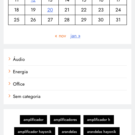
18
19
20
21
22
23
24
25
26
27
28
29
30
31
« nov
jan »
Áudio
Energia
Office
Sem categoria
amplificador
amplificadores
amplificador h
amplificador hayonik
arandelas
arandelas hayonik