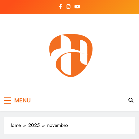
Skip
to
content
Hayonik
Blog
MENU
Home
2025
novembro