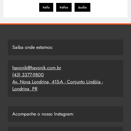
trafo
trafos
áudio
Saiba onde estamos:
hayonik@hayonik.com.br
(43) 3377-9800
Av. Nova Londrina, 415-A - Conjunto Lindóia -
Londrina, PR
Acompanhe o nosso Instagram: