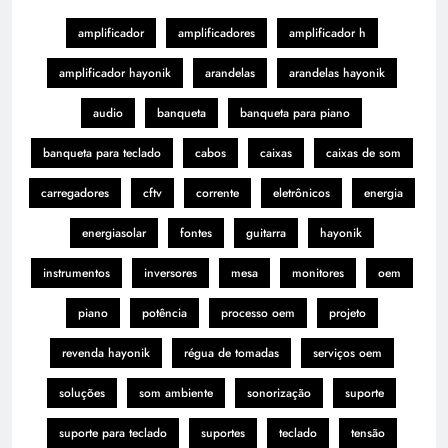
amplificador
amplificadores
amplificador h
amplificador hayonik
arandelas
arandelas hayonik
audio
banqueta
banqueta para piano
banqueta para teclado
cabos
caixas
caixas de som
carregadores
cftv
corrente
eletrônicos
energia
energiasolar
fontes
guitarra
hayonik
instrumentos
inversores
mesa
monitores
oem
piano
potência
processo oem
projeto
revenda hayonik
régua de tomadas
serviços oem
soluções
som ambiente
sonorização
suporte
suporte para teclado
suportes
teclado
tensão