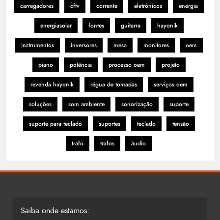
carregadores
cftv
corrente
eletrônicos
energia
energiasolar
fontes
guitarra
hayonik
instrumentos
inversores
mesa
monitores
oem
piano
potência
processo oem
projeto
revenda hayonik
régua de tomadas
serviços oem
soluções
som ambiente
sonorização
suporte
suporte para teclado
suportes
teclado
tensão
trafo
trafos
áudio
Saiba onde estamos: