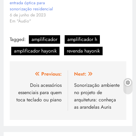
entrada óptica para
sonorização residencial
6 de junho de 2023
Em "Áudio"
Tagged:
amplificador
amplificador h
amplificador hayonik
revenda hayonik
Navegação
Previous:
Next:
de
Dois acessórios
Sonorização ambiente
essenciais para quem
no projeto de
Post
toca teclado ou piano
arquitetura: conheça
as arandelas Auris