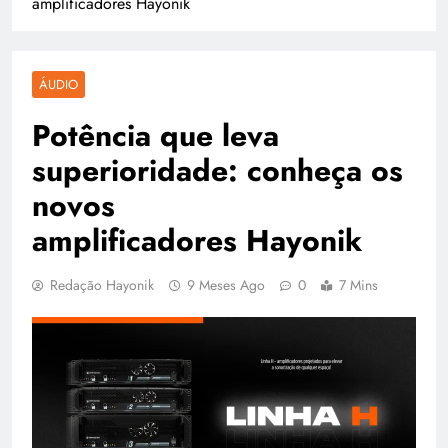
amplificadores Hayonik
ÁUDIO
Potência que leva
superioridade: conheça os
novos
amplificadores Hayonik
Redação Hayonik
9 Meses Ago
0
7 Mins