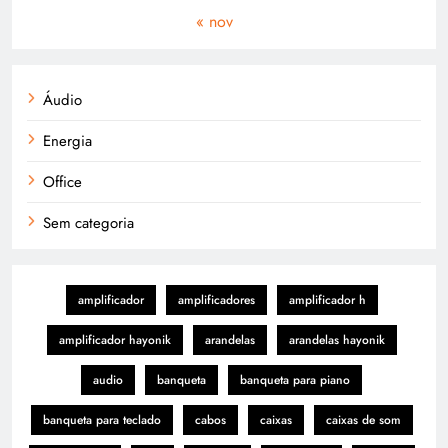
« nov
Áudio
Energia
Office
Sem categoria
amplificador
amplificadores
amplificador h
amplificador hayonik
arandelas
arandelas hayonik
audio
banqueta
banqueta para piano
banqueta para teclado
cabos
caixas
caixas de som