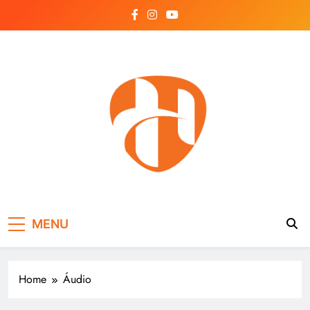
Skip
to
content
Hayonik
Blog
MENU
Home
Áudio