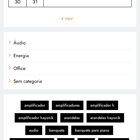
30
31
« nov
Áudio
Energia
Office
Sem categoria
amplificador
amplificadores
amplificador h
amplificador hayonik
arandelas
arandelas hayonik
audio
banqueta
banqueta para piano