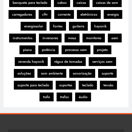
banqueta para teclado
cabos
caixas
caixas de som
carregadores
cftv
corrente
eletrônicos
energia
energiasolar
fontes
guitarra
hayonik
instrumentos
inversores
mesa
monitores
oem
piano
potência
processo oem
projeto
revenda hayonik
régua de tomadas
serviços oem
soluções
som ambiente
sonorização
suporte
suporte para teclado
suportes
teclado
tensão
trafo
trafos
áudio