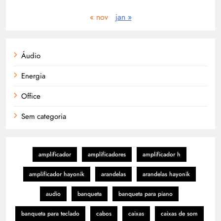
« nov
jan »
Áudio
Energia
Office
Sem categoria
amplificador
amplificadores
amplificador h
amplificador hayonik
arandelas
arandelas hayonik
audio
banqueta
banqueta para piano
banqueta para teclado
cabos
caixas
caixas de som