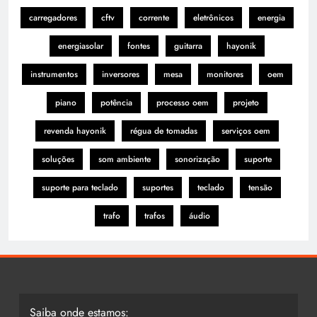
carregadores
cftv
corrente
eletrônicos
energia
energiasolar
fontes
guitarra
hayonik
instrumentos
inversores
mesa
monitores
oem
piano
potência
processo oem
projeto
revenda hayonik
régua de tomadas
serviços oem
soluções
som ambiente
sonorização
suporte
suporte para teclado
suportes
teclado
tensão
trafo
trafos
áudio
Saiba onde estamos: