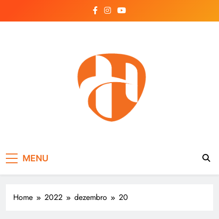
Skip
to
content
Hayonik
Blog
MENU
Home
2022
dezembro
20